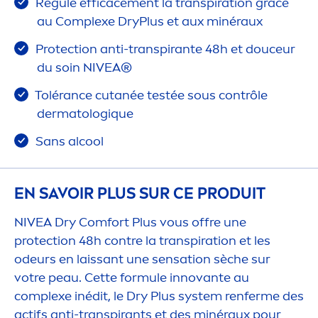
Régule efficace
men
t la transpiration grâce
au Complexe DryPlus et aux minéraux
Protect
ion anti-transpirante 48h et douceur
du soin
NIVEA
®
Tolérance cutanée testée sous contrôle
dermatolog
iq
ue
Sans al
cool
EN SAVOIR PLUS SUR CE PRODUIT
NIVEA
Dry Comfort Plus vous offre une
protect
ion 48h contre la transpiration et les
odeurs en laissant une
sensation
sèche sur
votre peau. Cette formule innovante au
complexe inédit, le Dry Plus system renferme des
actifs anti-transpirants et des minéraux pour