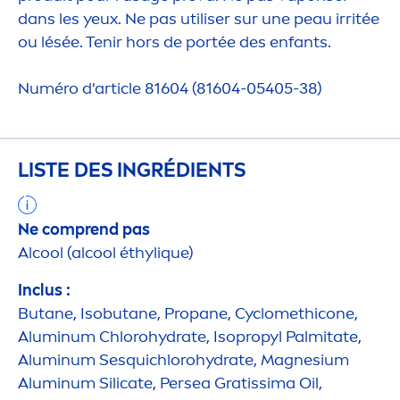
dans les yeux. Ne pas utiliser sur une peau irritée
ou lésée. Tenir hors de portée des enfants.
Numéro d'article 81604 (81604-05405-38)
LISTE DES INGRÉDIENTS
Ne comprend pas
Al
cool
(al
cool
éthyl
iq
ue)
Inclus :
Butane, Isobutane, Propane, Cyclomethicone,
Aluminum Chloro
hydra
te, Isopropyl Palmitate,
Aluminum Sesquichloro
hydra
te, Magnesium
Aluminum Silicate, Persea Gratissima Oil,