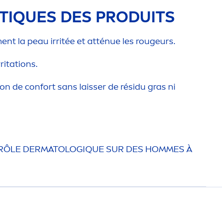
T
IQ
UES DES PRODUITS
en
t la peau irritée et atténue les rougeurs.
ritations.
ion
de confort sans laisser de résidu gras ni
RÔLE DERMATOLOG
IQ
UE SUR DES HOMMES À