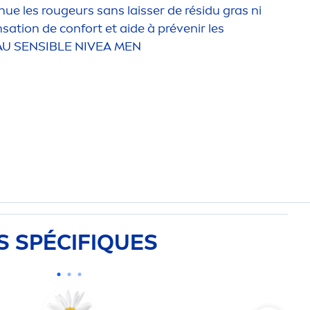
énue les rougeurs sans laisser de résidu gras ni
nsation
de confort et aide à prévenir les
EAU SENSIBLE
NIVEA
MEN
S SPÉCIF
IQ
UES