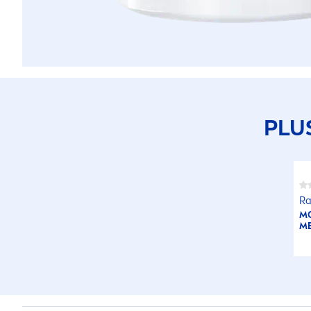
PLU
Ra
MO
M