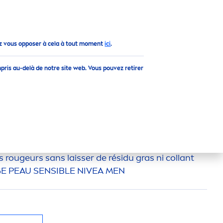
z vous opposer à cela à tout moment
ici
.
pris au-delà de notre site web. Vous pouvez retirer
IBLE
NIVEA
MEN
 spéciale
men
t conçu pour apaiser les peaux
s rougeurs sans laisser de résidu gras ni collant
GE PEAU SENSIBLE
NIVEA
MEN