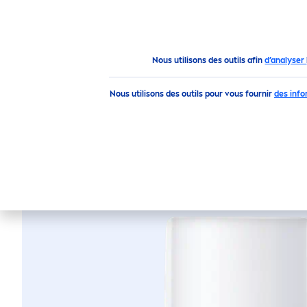
PRODUITS
CONSEILS
Produits
Hommes
Rasage
Après-rasage
BAU
Nous utilisons des outils afin
d’analyser
Nous utilisons des outils pour vous fournir
des info
BAUME APRÈS-