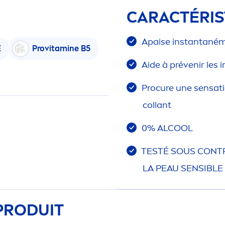
CARACTÉRIS
Apaise instantané
m
E
Pro
vitamin
e B5
Aide à prévenir les ir
Procure une
sensat
collant
0% AL
COOL
TESTÉ SOUS CONT
LA PEAU SENSIBLE
 PRODUIT