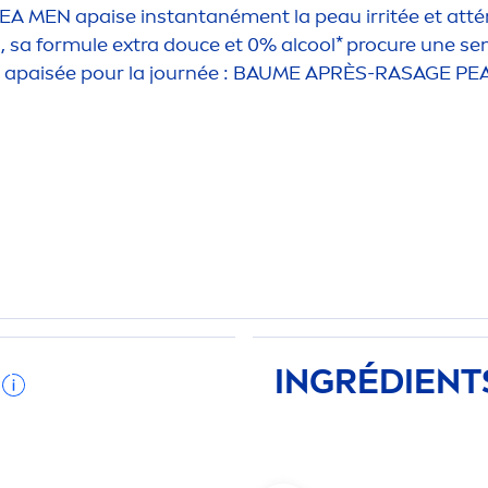
VEA
MEN
apaise instantané
men
t la peau irritée et att
, sa formule extra douce et 0% al
cool
* procure une
se
et apaisée pour la journée : BAUME APRÈS-RASAGE P
INGRÉDIENT