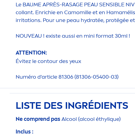
Le BAUME APRÈS-RASAGE PEAU SENSIBLE
NI
collant. Enrichie en Camomille et en Hamamélis
irritations. Pour une peau
hydra
tée, protégée 
NOUVEAU ! existe aussi en mini format 30ml !
ATTENTION:
Évitez le contour des yeux
Numéro d'article 81306 (81306-05400-03)
LISTE DES INGRÉDIENTS
Ne comprend pas
Al
cool
(al
cool
éthyl
iq
ue)
Inclus :