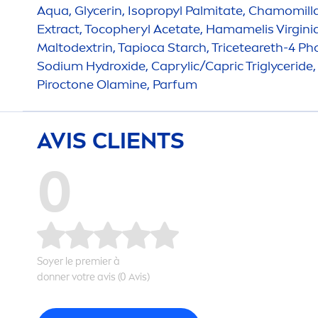
Aqua
, Glycerin, Isopropyl Palmitate, Chamomill
Extract, Tocopheryl Acetate, Hamamelis Virgini
Maltodextrin, Tapioca Starch, Triceteareth-4 P
Sodium
Hydro
xide, Caprylic/Capric Triglycerid
Piroctone Olamine, Parfum
AVIS CLIENTS
0
Soyer le premier à
donner votre avis (0 Avis)