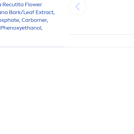
a Recutita Flower
ana Bark/Leaf Extract,
hosphate, Carbomer,
e, Phenoxyethanol,