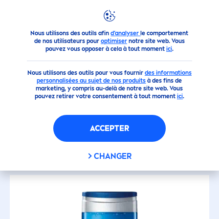
Produits
Hommes
Douche pour hommes
FILTRES
Nous utilisons des outils afin
d’analyser
le comportement
de nos utilisateurs pour
optimiser
notre site web. Vous
TYPE DE PEAU
pouvez vous opposer à cela à tout moment
ici
.
Nous utilisons des outils pour vous fournir
Peaux normales
des informations
personnalisées au sujet de nos produits
à des fins de
marketing, y compris au-delà de notre site web. Vous
pouvez retirer votre consentement à tout moment
ici
.
DOUCHE POUR HOMMES
Tous types de peau
ACCEPTER
FILTRES SÉLECTIONNÉS
FILTRE
TRIER
CHANGER