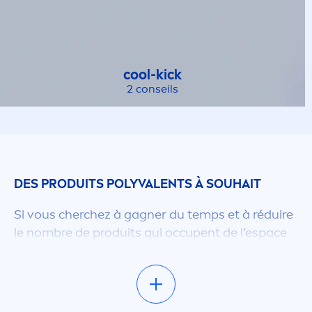
cool
-
kick
2 conseils
DES PRODUITS POLYVALENTS À SOUHAIT
Si vous cherchez à gagner du temps et à réduire
le nombre de produits qui occupent de l’espace
sur l’étagère de votre douche, nombreux sont les
produits de douche
NIVEA
qui feront votre
affaire. En plus de proposer une large gamme
d’autres avantages, tels que la
protect
ion et