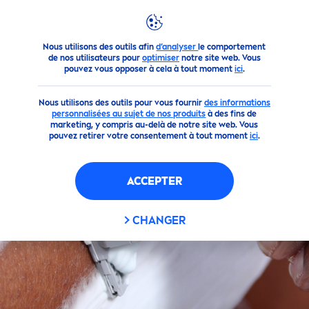
Produits
Corps
Rasage Corporel
FILTRES
Nous utilisons des outils afin
d’analyser
le comportement
de nos utilisateurs pour
optimiser
notre site web. Vous
pouvez vous opposer à cela à tout moment
ici
.
FILTRES SÉLECTIONNÉS
Nous utilisons des outils pour vous fournir
des informations
personnalisées au sujet de nos produits
à des fins de
marketing, y compris au-delà de notre site web. Vous
pouvez retirer votre consentement à tout moment
ici
.
ACCEPTER
CHANGER