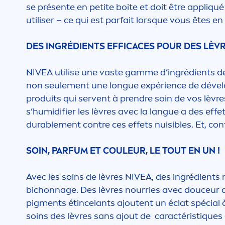
se présente en petite boite et doit être appl
iq
ué
utiliser – ce qui est parfait lorsque vous êtes 
DES INGRÉDIENTS EFFICACES POUR DES LÈV
NIVEA
utilise une vaste gamme d’ingrédients de q
non seule
men
t une longue expérience de déve
produits qui servent à prendre soin de vos lèvre
s’humidifier les lèvres avec la langue a des effe
durable
men
t contre ces effets nuisibles. Et, con
SOIN, PARFUM ET COULEUR, LE TOUT EN UN !
Avec les soins de lèvres
NIVEA
, des ingrédients
bichonnage. Des lèvres nourries avec douceur de
pig
men
ts étincelants ajoutent un éclat spécia
soins des lèvres sans ajout de caractérist
iq
ues