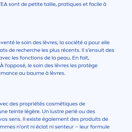
VEA
sont de petite taille, prat
iq
ues et facile à
enté le soin des lèvres, la société a pour elle
ts de recherche les plus récents. Il s’ensuit des
ec les fonctions de la peau. En fait,
À l’opposé, le soin des lèvres les protège
tumance au baume à lèvres.
avec des propriétés cosmét
iq
ues de
e teinte légère. Un lustre perlé ou des
vos sens. Il existe égale
men
t des produits de
ommes n’ont ni éclat ni senteur – leur formule