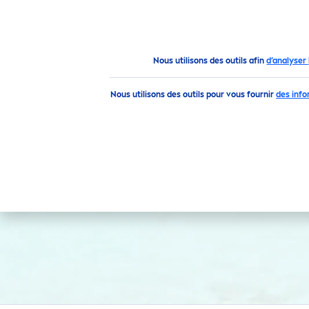
PRODUITS
CONSEILS
Produits
Visage
Soin des Lèvres
Nous utilisons des outils afin
d’analyser
Nous utilisons des outils pour vous fournir
des info
BESOINS
bien-être
D
Plus brillant
FILTRES
sécheresse