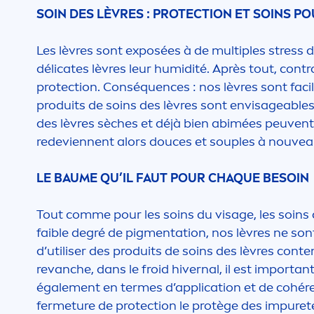
SOIN DES LÈVRES :
PROTECT
ION ET SOINS P
Les lèvres sont exposées à de multiples
stress
d
délicates lèvres leur humidité. Après tout, contr
protect
ion. Conséquences : nos lèvres sont faci
produits de soins des lèvres sont envisageables.
des lèvres sèches et déjà bien abimées peuvent 
redeviennent alors douces et souples à nouveau
LE BAUME QU’IL FAUT POUR CHAQUE BESOIN
Tout comme pour les soins du visage, les soins
faible degré de pig
men
tation, nos lèvres ne son
d’utiliser des produits de soins des lèvres con
revanche, dans le froid hivernal, il est importan
égale
men
t en termes d’application et de cohér
fermeture de
protect
ion le protège des im
pure
t