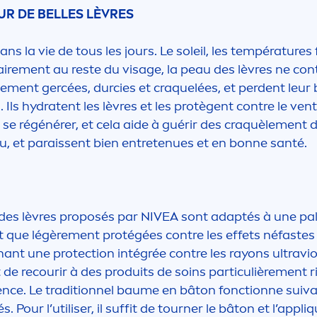
OUR DE BELLES LÈVRES
ans la vie de tous les jours. Le soleil, les températures
aire
men
t au reste du visage, la peau des lèvres ne co
le
men
t gercées, durcies et craquelées, et perdent leur 
 Ils
hydra
tent les lèvres et les protègent contre le ven
se régénérer, et cela aide à guérir des craquèle
men
t 
, et paraissent bien entretenues et en bonne santé.
 des lèvres proposés par
NIVEA
sont adaptés à une pal
t que légère
men
t protégées contre les effets néfastes 
tenant une
protect
ion intégrée contre les rayons ultravio
t de recourir à des produits de soins particulière
men
t 
ence. Le traditionnel baume en bâton fonctionne suiva
és. Pour l’utiliser, il suffit de tourner le bâton et l’appl
iq