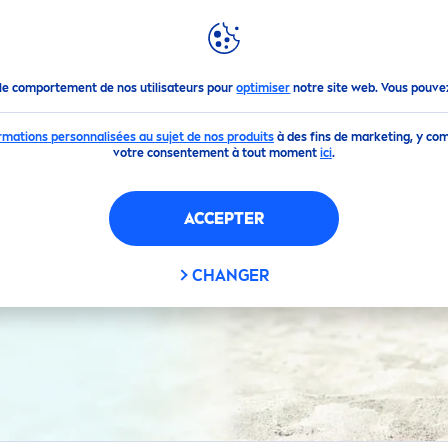
MON
NIVEA
FILTRES
le comportement de nos utilisateurs pour
optimiser
notre site web. Vous pouve
rmations personnalisées au sujet de nos produits
à des fins de marketing, y com
votre consentement à tout moment
ici
.
ACCEPTER
ES LÈVRES À L’AMO
CHANGER
 SÉLECTIONNÉS
POSTULEZ