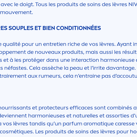
 avec le doigt. Tous les produits de soins des lèvres
NI
en mouve
men
t.
RES SOUPLES ET BIEN CONDITIONNÉES
ualité pour un entretien riche de vos lèvres. Ayant inv
loppe
men
t de nouveaux produits, mais aussi les résulta
s et à les protéger dans une interaction harmonieuse av
ts néfastes. Cela assèche la peau et l’irrite davantage. 
traire
men
t aux rumeurs, cela n’entraine pas d’accou
 nourrissants et
protect
eurs efficaces sont combinés 
viennent harmonieuses et naturelles et assorties d’un
l à vos lèvres tandis qu’un parfum aromat
iq
ue
care
sse 
 cosmét
iq
ues. Les produits de soins des lèvres pour h