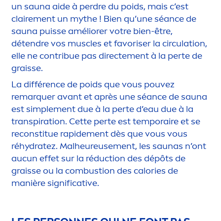
un sauna aide à perdre du poids, mais c’est
claire
men
t un mythe ! Bien qu’une séance de
sauna puisse améliorer votre bien-être,
détendre vos muscles et favoriser la circulation,
elle ne contribue pas directe
men
t à la perte de
graisse.
La différence de poids que vous pouvez
remarquer avant et après une séance de sauna
est simple
men
t due à la perte d’eau due à la
transpiration. Cette perte est temporaire et se
reconstitue rapide
men
t dès que vous vous
ré
hydra
tez. Malheureuse
men
t, les saunas n’ont
aucun effet sur la réduction des dépôts de
graisse ou la combustion des calories de
manière significative.