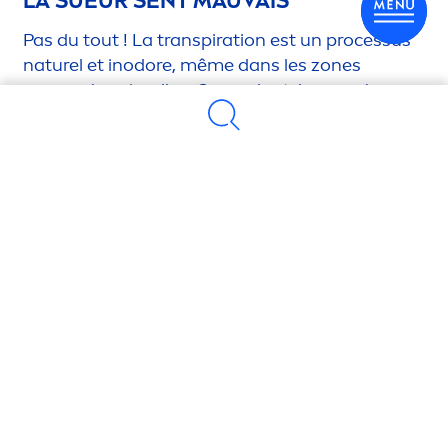
LA SUEUR SENT MAUVAIS
Pas du tout ! La transpiration est un processus
naturel et inodore, même dans les zones
comme les aisselles. Cependant, lorsque la
sueur s’accumule dans les zones poilues
comme les aisselles, elle crée un environne
men
t
chaud et humide qui devient idéal pour la
prolifération des bactéries. Ces bactéries
décomposent les protéines et les acides gras de
la sueur, produisant l’odeur désagréable
souvent associée à la transpiration.
Il est important de noter que la sueur est
inodore en soi ; l’odeur provient de l’activité des
bactéries, et non de la sueur elle-même. Garder
ces zones propres et bien entretenues peut
aider à minimiser les conditions nécessaires à la
multiplication des bactéries, réduisant ainsi les
odeurs.