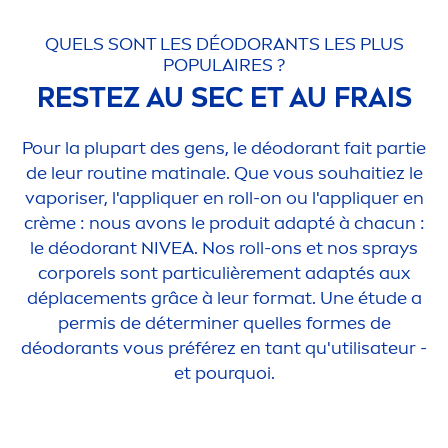
QUELS SONT LES DÉODORANTS LES PLUS
POPULAIRES ?
RESTEZ AU SEC ET AU FRAIS
Pour la plupart des gens, le déodorant fait partie
de leur routine matinale. Que vous souhaitiez le
vaporiser, l'appl
iq
uer en roll-on ou l'appl
iq
uer en
crème : nous avons le produit adapté à chacun :
le déodorant
NIVEA
. Nos roll-ons et nos sprays
corporels sont particulière
men
t adaptés aux
déplace
men
ts grâce à leur format. Une étude a
permis de déterminer quelles formes de
déodorants vous préférez en tant qu'utilisateur -
et pourquoi.