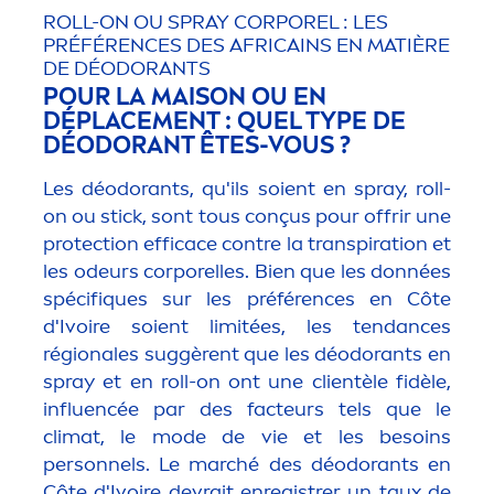
ROLL-ON OU SPRAY CORPOREL : LES
PRÉFÉRENCES DES AFRICAINS EN MATIÈRE
DE DÉODORANTS
POUR LA MAISON OU EN
DÉPLACE
MEN
T : QUEL TYPE DE
DÉODORANT ÊTES-VOUS ?
Les déodorants, qu'ils soient en spray, roll-
on ou stick, sont tous conçus pour offrir une
protect
ion efficace contre la transpiration et
les odeurs corporelles. Bien que les données
spécif
iq
ues sur les préférences en Côte
d'Ivoire soient limitées, les tendances
régionales suggèrent que les déodorants en
spray et en roll-on ont une clientèle fidèle,
influencée par des facteurs tels que le
climat, le mode de vie et les besoins
personnels. Le marché des déodorants en
Côte d'Ivoire devrait enregistrer un taux de