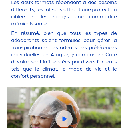
Les deux formats répondent à des besoins
différents, les roll-ons offrant une
protect
ion
ciblée et les sprays une commodité
rafraîchissante
En résumé, bien que tous les types de
déodorants soient formulés pour gérer la
transpiration et les odeurs, les préférences
individuelles en Afr
iq
ue, y compris en Côte
d'Ivoire, sont influencées par divers facteurs
tels que le climat, le mode de vie et le
confort personnel.