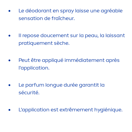
Le déodorant en spray laisse une agréable
sensation
de fraîcheur.
Il repose douce
men
t sur la peau, la laissant
prat
iq
ue
men
t sèche.
Peut être appl
iq
ué immédiate
men
t après
l'application.
Le parfum longue durée garantit la
sécurité.
L'application est extrême
men
t hygién
iq
ue.