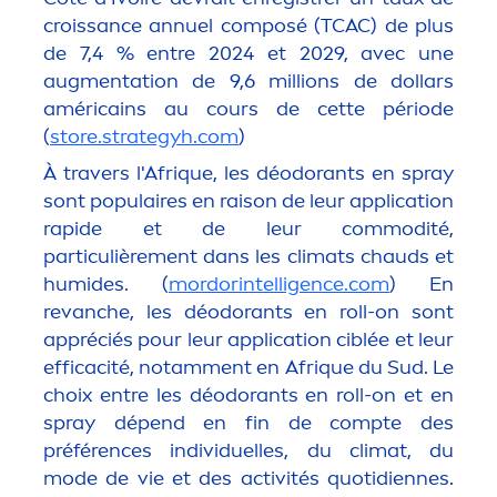
croissance annuel composé (TCAC) de plus
de 7,4 % entre 2024 et 2029, avec une
aug
men
tation de 9,6 millions de dollars
américains au cours de cette période
(
store.strategyh.com
)
À travers l'Afr
iq
ue, les déodorants en spray
sont populaires en raison de leur application
rapide et de leur commodité,
particulière
men
t dans les climats chauds et
humides. (
mordorintelligence.com
) En
revanche, les déodorants en roll-on sont
appréciés pour leur application ciblée et leur
efficacité, notam
men
t en Afr
iq
ue du Sud. Le
choix entre les déodorants en roll-on et en
spray dépend en fin de compte des
préférences individuelles, du climat, du
mode de vie et des activités quotidiennes.