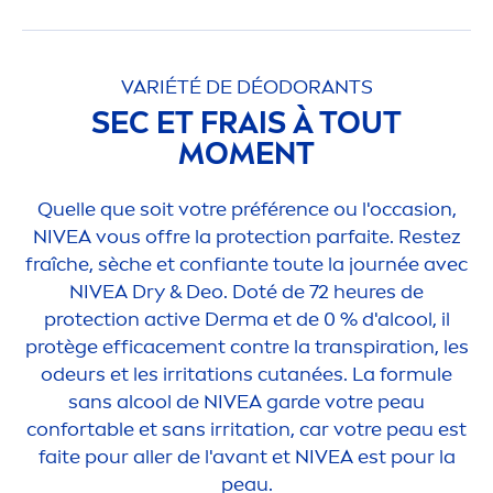
VARIÉTÉ DE DÉODORANTS
SEC ET FRAIS À TOUT
MO
MEN
T
Quelle que soit votre préférence ou l'occasion,
NIVEA
vous offre la
protect
ion parfaite. Restez
fraîche, sèche et confiante toute la journée avec
NIVEA
Dry & Deo. Doté de 72 heures de
protect
ion
active
Derma et de 0 % d'al
cool
, il
protège efficace
men
t contre la transpiration, les
odeurs et les irritations cutanées. La formule
sans al
cool
de
NIVEA
garde votre peau
confortable et sans irritation, car votre peau est
faite pour aller de l'avant et
NIVEA
est pour la
peau.