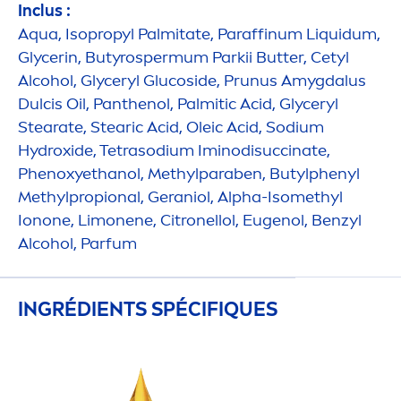
Inclus :
Aqua
, Isopropyl Palmitate, Paraffinum L
iq
uidum,
Glycerin, Butyrospermum Parkii
Butter
, Cetyl
Alcohol, Glyceryl Glucoside, Prunus Amygdalus
Dulcis Oil, Panthenol, Palmitic Acid, Glyceryl
Stearate, Stearic Acid, Oleic Acid, Sodium
Hydro
xide, Tetrasodium Iminodisuccinate,
Phenoxyethanol, Methylparaben, Butylphenyl
Methylpropional, Geraniol, Alpha-Isomethyl
Ionone, Limonene, Citronellol, Eugenol, Benzyl
Alcohol, Parfum
INGRÉDIENTS SPÉCIF
IQ
UES