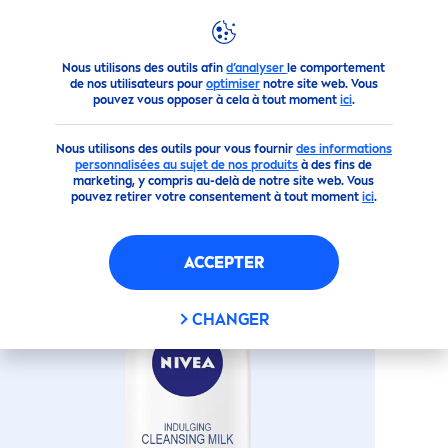
Produits
Visage
Démaquillant Visage
Nettoyant
L
Nous utilisons des outils afin
d’analyser
le comportement
(0)
de nos utilisateurs pour
optimiser
notre site web. Vous
pouvez vous opposer à cela à tout moment
ici
.
LAIT DE TOILETTE A L'HUILE
D'AMANDE DOUCE
Nous utilisons des outils pour vous fournir
des informations
personnalisées au sujet de nos produits
à des fins de
marketing, y compris au-delà de notre site web. Vous
pouvez retirer votre consentement à tout moment
ici
.
ACCEPTER
CHANGER