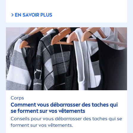
EN SAVOIR PLUS
Corps
Com
men
t vous débarrasser des taches qui
se for
men
t sur vos vête
men
ts
Conseils pour vous débarrasser des taches qui se
for
men
t sur vos vête
men
ts.